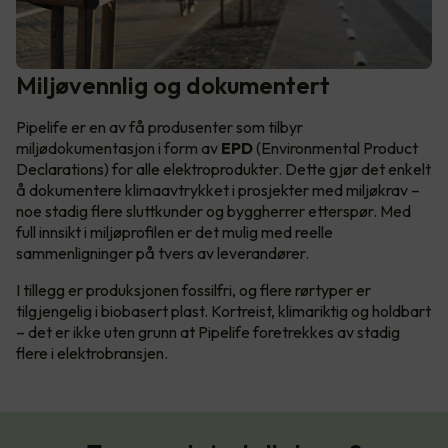
Miljøvennlig og dokumentert
Pipelife er en av få produsenter som tilbyr
miljødokumentasjon i form av
EPD
(Environmental Product
Declarations) for alle elektroprodukter. Dette gjør det enkelt
å dokumentere klimaavtrykket i prosjekter med miljøkrav –
noe stadig flere sluttkunder og byggherrer etterspør. Med
full innsikt i miljøprofilen er det mulig med reelle
sammenligninger på tvers av leverandører.
I tillegg er produksjonen fossilfri, og flere rørtyper er
tilgjengelig i biobasert plast. Kortreist, klimariktig og holdbart
– det er ikke uten grunn at Pipelife foretrekkes av stadig
flere i elektrobransjen.