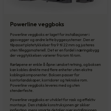
Powerline veggboks
Powerline veggboks er laget for installasjoner i
gipsvegger og andre lette byggesystemer. Den er
tilpasset platetykkelser fra 9 til 22 mm og justeres
uten tilleggsmateriell. Det er en fordel i næringsbygg
der veggtykkelsen varierer fra rom til rom.
Rørløpene er enkle å åpne i ønsket retning, og boksen
kan kobles direkte med flere enheter uten ekstra
koblingskomponenter. Boksen passer for
kontorlandskaper, korridorer og tekniske rom.
Powerline veggboks leveres med og uten
stenderfeste.
Powerline veggboks er utviklet for rask og effektiv
montasje. Den stabile konstruksjonen gir sikker
innfesting, mens smarte detaljer gjør installasjonen