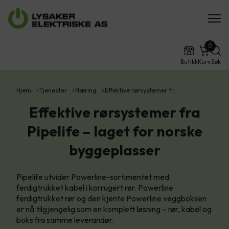
0
Butikk
Kurv
Søk
Hjem
Tjenester
Næring
Effektive rørsystemer fr…
Effektive rørsystemer fra
Pipelife – laget for norske
byggeplasser
Pipelife utvider Powerline-sortimentet med
ferdigtrukket kabel i korrugert rør. Powerline
ferdigtrukket rør og den kjente Powerline veggboksen
er nå tilgjengelig som en komplett løsning – rør, kabel og
boks fra samme leverandør.