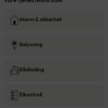
Våre tjenesteområder
Alarm & sikkerhet
Belysning
Elbillading
Elkontroll