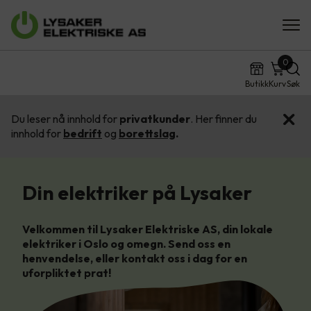
0
Butikk
Kurv
Søk
Du leser nå innhold for
privatkunder
. Her finner du
innhold for
bedrift
og
borettslag
.
Din elektriker på Lysaker
Velkommen til Lysaker Elektriske AS, din lokale
elektriker i Oslo og omegn. Send oss en
henvendelse, eller kontakt oss i dag for en
uforpliktet prat!