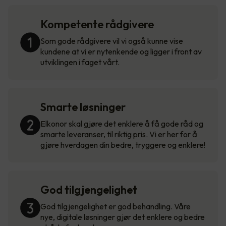
Kompetente rådgivere
Som gode rådgivere vil vi også kunne vise
kundene at vi er nytenkende og ligger i front av
utviklingen i faget vårt.
Smarte løsninger
Elkonor skal gjøre det enklere å få gode råd og
smarte leveranser, til riktig pris. Vi er her for å
gjøre hverdagen din bedre, tryggere og enklere!
God tilgjengelighet
God tilgjengelighet er god behandling. Våre
nye, digitale løsninger gjør det enklere og bedre