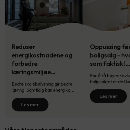
Reduser
Oppussing fø
energikostnadene og
boligsalg - hv
forbedre
som faktisk l
læringsmiljøe…
For å få høyere avk
boligsalget er det l
Bedre skolebelysning gir bedre
læring. Samtidig kan energiko…
Les mer
Les mer