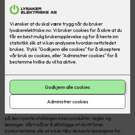
Lysaker Elektriske AS
Lysaker Elektriske AS består av et team på 11 dyktige
ansatte, og vår historie som registrert elektroforetak
strekker seg tilbake til før 1950-tallet her på Lysaker i Oslo.
Våre motiverte og kompetente medarbeidere gir kundene
den nødvendige tryggheten og kvaliteten de fortjener.
Som kunde hos oss vil du oppleve:
Kvalitet: Vi leverer alltid arbeid av høyeste standard.
Trygghet: Vårt erfarne team sikrer at alle oppdrag utføres
sikkert og pålitelig.
Tillit: Vi bygger langvarige relasjoner basert på ærlighet
og integritet.
Vi i Lysaker Elektriske er opptatt av å holde oss oppdatert
på den nyeste utviklingen innen produkter, regler og
løsninger. Vårt mål er å alltid ligge et skritt foran
konkurrentene, slik at vi kan tilby de beste løsningene for