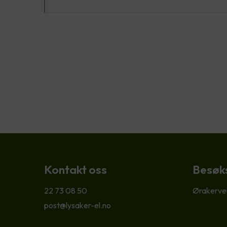
Kontakt oss
Besøk
22 73 08 50
Ørakervei
post@lysaker-el.no