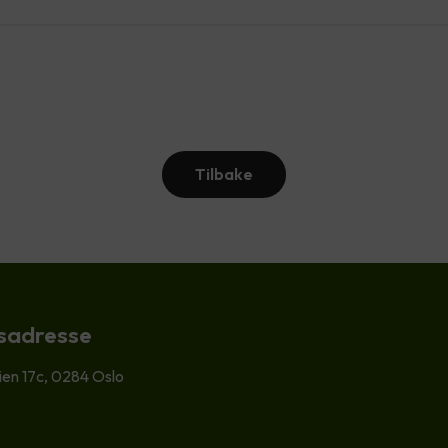
Tilbake
sadresse
en 17c, 0284 Oslo