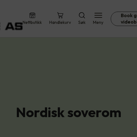
Book g
videob
Nettbutikk
Handlekurv
Søk
Meny
Nordisk soverom