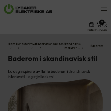
0
Butikk
Kurv
Søk
Hjem
Tjenester
Privat
Inspirasjonsguiden
Skandinavisk
Baderom
interiørsti…
Baderom i skandinavisk stil
La deg inspirere av flotte baderom i skandinavisk
interiørstil - og stjel looken!