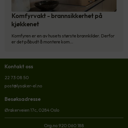
Komfyrvakt - brannsikkerhet på
kjøkkenet
Komfyren er en av husets største brannkilder. Derfor
er det påbudt å montere kom…
Kontakt oss
22 73 08 50
post@lysaker-el.no
Besøksadresse
Ørakerveien 17c, 0284 Oslo
Org.no 920 060 188