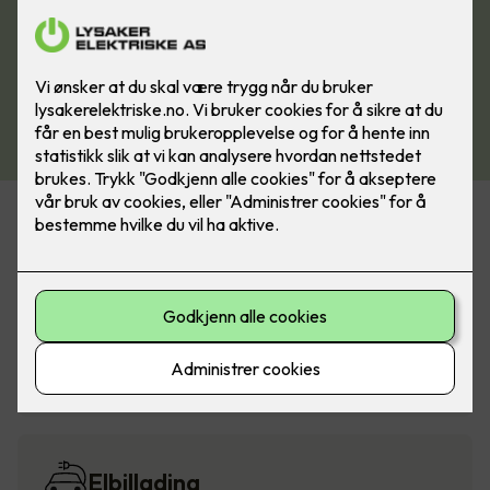
Alarm og sikkerhet
Belysning
Elbillading