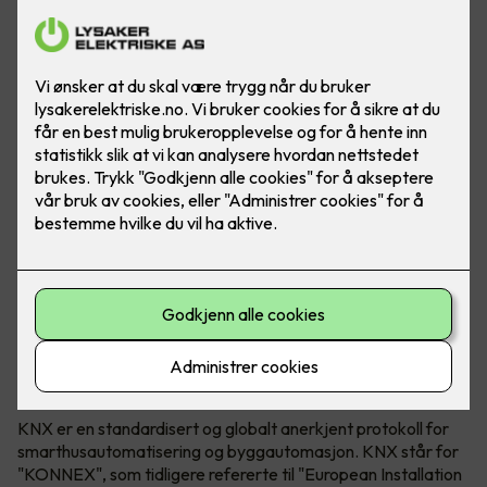
KNX Association både utvikler og eier teknologien. KNX
kan brukes i både næringsbygg, borettslag og bolig.
Hva er egentlig KNX?
KNX er en standardisert og globalt anerkjent protokoll for
smarthusautomatisering og byggautomasjon. KNX står for
"KONNEX", som tidligere refererte til "European Installation