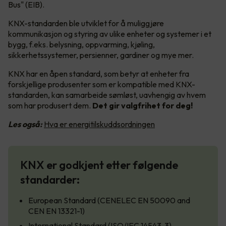
Bus" (EIB).
KNX-standarden ble utviklet for å muliggjøre
kommunikasjon og styring av ulike enheter og systemer i et
bygg, f.eks. belysning, oppvarming, kjøling,
sikkerhetssystemer, persienner, gardiner og mye mer.
KNX har en åpen standard, som betyr at enheter fra
forskjellige produsenter som er kompatible med KNX-
standarden, kan samarbeide sømløst, uavhengig av hvem
som har produsert dem.
Det gir valgfrihet for deg!
Les også:
Hva er energitilskuddsordningen
KNX er godkjent etter følgende
standarder:
European Standard (CENELEC EN 50090 and
CEN EN 13321-1)
International Standard (ISO/IEC 14543-3)