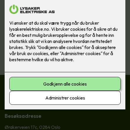
Ønsker du hjelp til belysning av din
bolig?
Om du trenger rådgivning til hvordan du kan bruke lys til å
fremheve boligen din har du kommet til rett sted. Kontakt
oss, så hjelper vi deg med resten!
Ta kontakt
Kontakt oss
22 73 08 50
post@lysaker-el.no
Besøksadresse
Ørakerveien 17c, 0284 Oslo