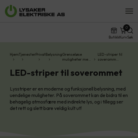
0
Butikk
Kurv
Søk
Hjem
Tjenester
Privat
Belysning
Grenseløse
LED-striper til
muligheter me…
soveromm…
LED-striper til soverommet
Lysstriper er en moderne og funksjonell belysning, med
uendelige muligheter. På soverommet kan de bidra til en
behagelig atmosfære med indirekte lys, og i tillegg ser
det rett og slett bare veldig kult ut!