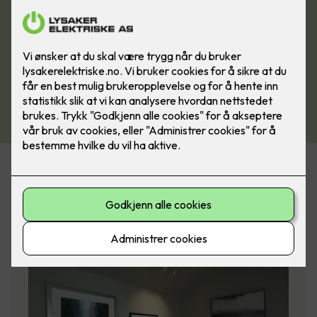
Filtrer på emneknagg
(valgfritt)