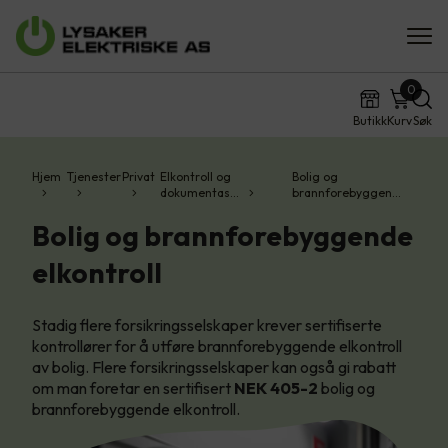
0
Butikk
Kurv
Søk
Hjem
Tjenester
Privat
Elkontroll og
Bolig og
dokumentas…
brannforebyggen…
Bolig og brannforebyggende
elkontroll
Stadig flere forsikringsselskaper krever sertifiserte
kontrollører for å utføre brannforebyggende elkontroll
av bolig. Flere forsikringsselskaper kan også gi rabatt
om man foretar en sertifisert
NEK 405-2
bolig og
brannforebyggende elkontroll.