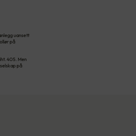
sanlegg uansett
ollør på
 iht. 405. Men
sselskap på