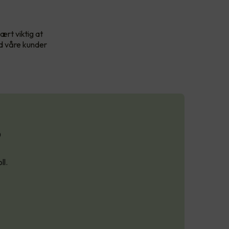
ært viktig at
id våre kunder
?
ll.