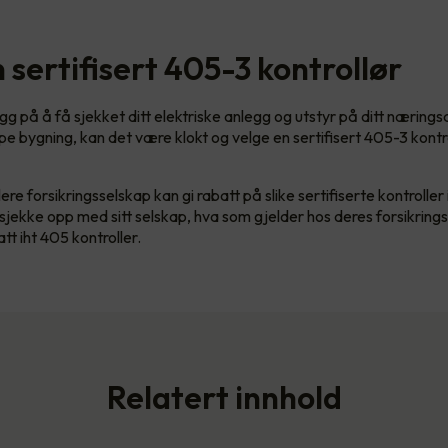
 sertifisert 405-3 kontrollør
gg på å få sjekket ditt elektriske anlegg og utstyr på ditt næring
ype bygning, kan det være klokt og velge en sertifisert 405-3 kontr
ere forsikringsselskap kan gi rabatt på slike sertifiserte kontroller
jekke opp med sitt selskap, hva som gjelder hos deres forsikring
t iht 405 kontroller.
Relatert innhold