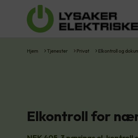
Hjem
Tjenester
Privat
Elkontroll og dok
Elkontroll for næ
NEK 405-3 nærings el-kontroll se