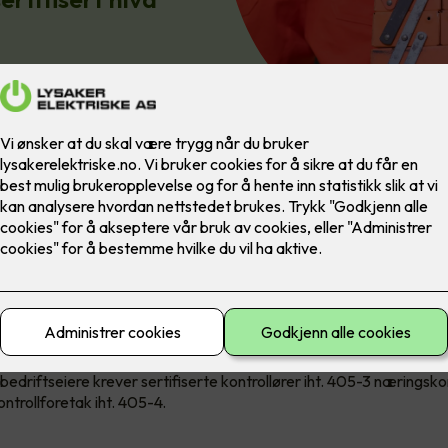
 krav om sertifiseringer
de krav til å dokumentere kompetanse, og stadig flere forsikrings
edriftseiere krever sertifiserte kontrollører iht. 405-3 næringskon
kontrollforetak iht. 405-4.