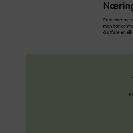
Næring
Er du eier av 
man har kontrol
å utføre en el
Ma