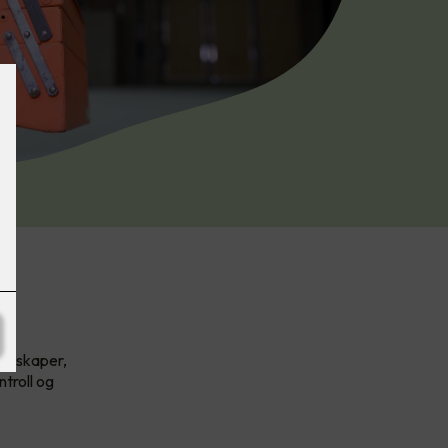
selskaper,
troll og