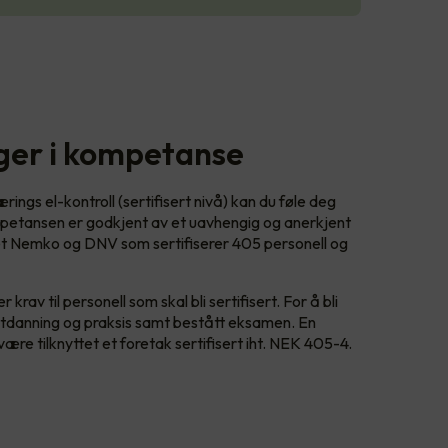
gger i kompetanse
ings el-kontroll (sertifisert nivå) kan du føle deg
petansen er godkjent av et uavhengig og anerkjent
det Nemko og DNV som sertifiserer 405 personell og
 krav til personell som skal bli sertifisert. For å bli
ll utdanning og praksis samt bestått eksamen. En
gg være tilknyttet et foretak sertifisert iht. NEK 405-4.