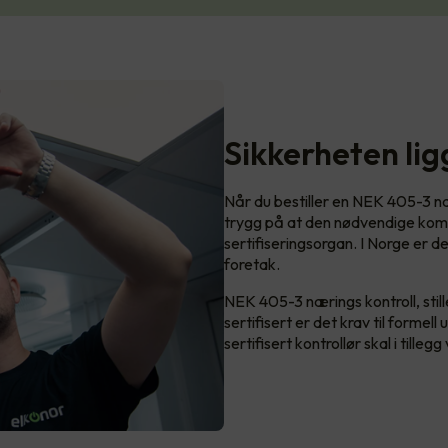
Sikkerheten li
Når du bestiller en NEK 405-3 nær
trygg på at den nødvendige kom
sertifiseringsorgan. I Norge er 
foretak.
NEK 405-3 nærings kontroll, stiller
sertifisert er det krav til forme
sertifisert kontrollør skal i tille