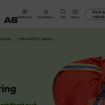
Book g
videob
Nettbutikk
Handlekurv
Søk
Meny
umentas…
Elkontroll for næring
ring
rtifisert nivå