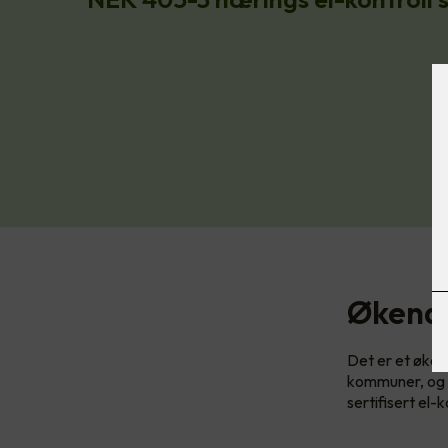
Økende
Det er et øken
kommuner, og b
sertifisert el-