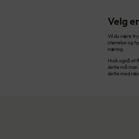
Velg en
Vil du være try
størrelse og t
næring.
Husk også at fl
dette må man s
dette med rabat