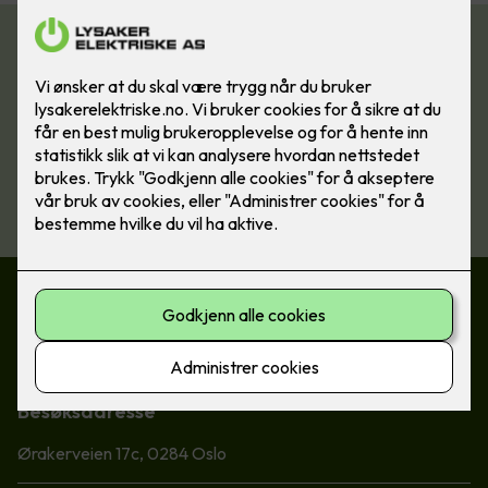
Kontakt oss i dag!
Ønsker du hjelp med å finne riktig løsning for din bolig? Ta
kontakt med våre elektrikere, for energirådgivning og
installasjon.
Ta kontakt
Kontakt oss
22 73 08 50
post@lysaker-el.no
Besøksadresse
Ørakerveien 17c, 0284 Oslo