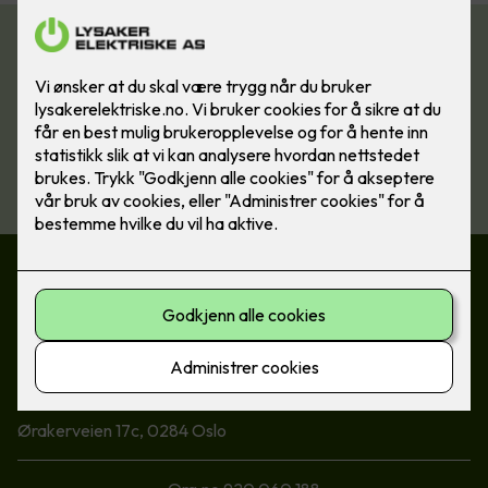
Vi hjelper deg med solceller
Våre dyktige elektrikere hjelper deg med solceller. Send oss
en uforpliktet henvendelse i dag, så kontakter vi deg raskt.
Ta kontakt
Kontakt oss
22 73 08 50
post@lysaker-el.no
Besøksadresse
Ørakerveien 17c, 0284 Oslo