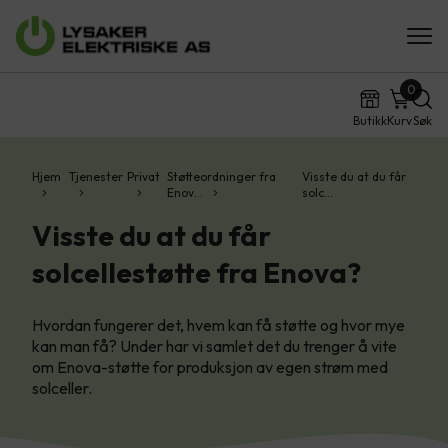
0
Butikk
Kurv
Søk
Hjem
Tjenester
Privat
Støtteordninger fra
Visste du at du får
Enov…
solc…
Visste du at du får
solcellestøtte fra Enova?
Hvordan fungerer det, hvem kan få støtte og hvor mye
kan man få? Under har vi samlet det du trenger å vite
om Enova-støtte for produksjon av egen strøm med
solceller.