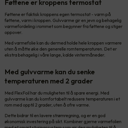
Føttene er kroppens termostat
Føttene er faktisk kroppens egen termostat - varm på
føttene, varm i kroppen. Gulvvarme gir en jevn og behagelig
varmefordeling i rommet som begynner fra føttene og stiger
oppover.
Med varmefolie kan du dermed holde hele kroppen varmere
uten å måtte øke den generelle romtemperaturen. Det er
ekstra behagelig i våre lange, kalde vintermåneder.
Med gulvvarme kan du senke
temperaturen med 2 grader
Med FlexFoil har du muligheten til å spare energi. Med
gulvvarme kan du komfortabelt redusere temperaturen i et
rom med opptil 2 grader, uten å ofre varme.
Dette bidrar til en lavere strømregning, og er en god
økonomisk investering på sikt. Kombiner gjerne varmefolien
med et smart styringssystem som gir deg muligheten til å