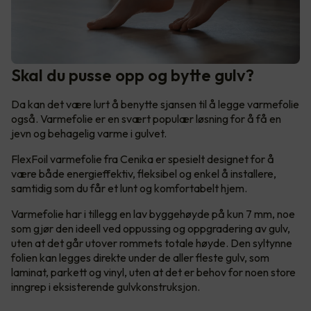
Skal du pusse opp og bytte gulv?
Da kan det være lurt å benytte sjansen til å legge varmefolie
også. Varmefolie er en svært populær løsning for å få en
jevn og behagelig varme i gulvet.
FlexFoil varmefolie fra Cenika er spesielt designet for å
være både energieffektiv, fleksibel og enkel å installere,
samtidig som du får et lunt og komfortabelt hjem.
Varmefolie har i tillegg en lav byggehøyde på kun 7 mm, noe
som gjør den ideell ved oppussing og oppgradering av gulv,
uten at det går utover rommets totale høyde. Den syltynne
folien kan legges direkte under de aller fleste gulv, som
laminat, parkett og vinyl, uten at det er behov for noen store
inngrep i eksisterende gulvkonstruksjon.