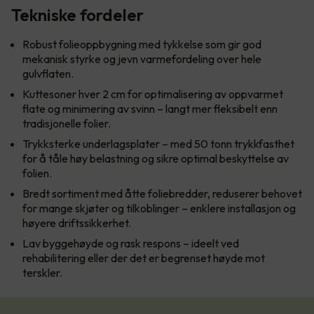
Tekniske fordeler
Robust folieoppbygning med tykkelse som gir god
mekanisk styrke og jevn varmefordeling over hele
gulvflaten.
Kuttesoner hver 2 cm for optimalisering av oppvarmet
flate og minimering av svinn – langt mer fleksibelt enn
tradisjonelle folier.
Trykksterke underlagsplater – med 50 tonn trykkfasthet
for å tåle høy belastning og sikre optimal beskyttelse av
folien.
Bredt sortiment med åtte foliebredder, reduserer behovet
for mange skjøter og tilkoblinger – enklere installasjon og
høyere driftssikkerhet.
Lav byggehøyde og rask respons – ideelt ved
rehabilitering eller der det er begrenset høyde mot
terskler.