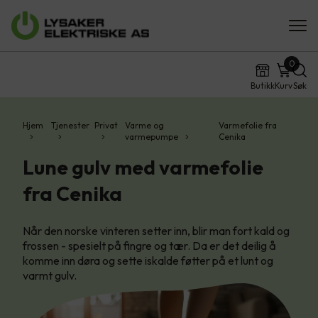
0
Butikk
Kurv
Søk
Hjem
Tjenester
Privat
Varme og
Varmefolie fra
varmepumpe
Cenika
Lune gulv med varmefolie
fra Cenika
Når den norske vinteren setter inn, blir man fort kald og
frossen - spesielt på fingre og tær. Da er det deilig å
komme inn døra og sette iskalde føtter på et lunt og
varmt gulv.