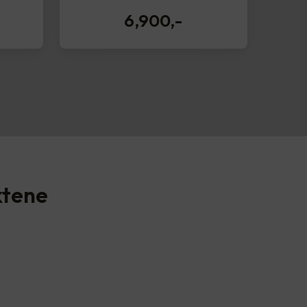
6,900
,-
ktene