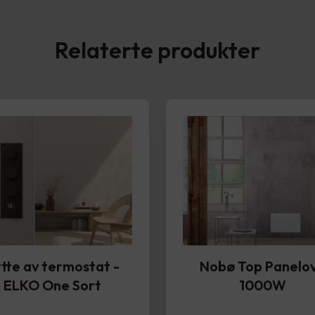
Relaterte produkter
tte av termostat -
Nobø Top Panelo
ELKO One Sort
1000W