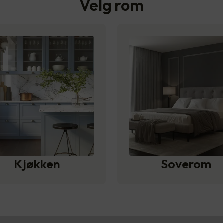
Velg rom
Kjøkken
Soverom