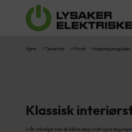
Hjem
Tjenester
Privat
Inspirasjonsguiden
Klassisk interiørst
I vår stilvelger kan du klikke deg rundt og la deg inspir