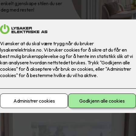
 enkelt gjenskape stilen du ser
vi deg med resten!