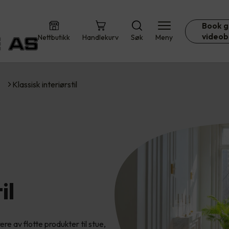
Book g
videob
Nettbutikk
Handlekurv
Søk
Meny
Klassisk interiørstil
il
ere av flotte produkter til stue,