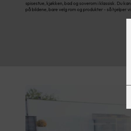
spisestue, kjøkken, bad og soverom i klassisk. Du kan
på bildene, bare velg rom og produkter - så hjelper 