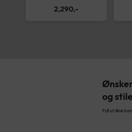
2,290
,-
Ønsker
og stil
Fyll ut dine ko