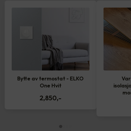
Bytte av termostat - ELKO
Var
One Hvit
isolasj
mo
2,850
,-