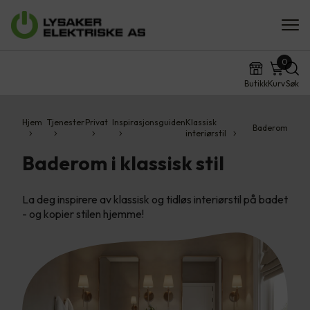
0
Butikk
Kurv
Søk
Hjem
Tjenester
Privat
Inspirasjonsguiden
Klassisk
Baderom
interiørstil
Baderom i klassisk stil
La deg inspirere av klassisk og tidløs interiørstil på badet
- og kopier stilen hjemme!