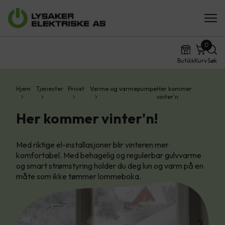
0
Butikk
Kurv
Søk
Hjem
Tjenester
Privat
Varme og varmepumpe
Her kommer
vinter'n
Her kommer vinter'n!
Med riktige el-installasjoner blir vinteren mer
komfortabel. Med behagelig og regulerbar gulvvarme
og smart strømstyring holder du deg lun og varm på en
måte som ikke tømmer lommeboka.