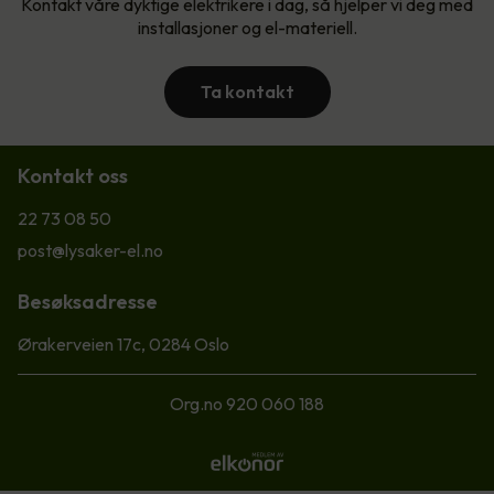
Kontakt våre dyktige elektrikere i dag, så hjelper vi deg med
installasjoner og el-materiell.
Ta kontakt
Kontakt oss
22 73 08 50
post@lysaker-el.no
Besøksadresse
Ørakerveien 17c, 0284 Oslo
Org.no 920 060 188